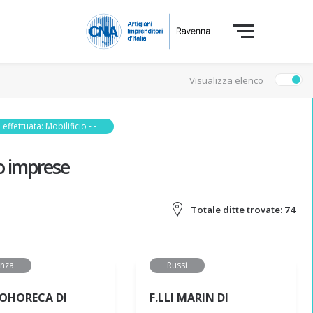
Visualizza elenco
 effettuata: Mobilificio - -
o imprese
Totale ditte trovate:
74
enza
Russi
OHORECA DI
F.LLI MARIN DI