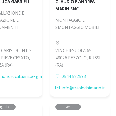
LUCA GABRIELLI
CLAUDIO E ANDREA
MARIN SNC
ALLAZIONE E
RAZIONE DI
MONTAGGIO E
DAMENTI
SMONTAGGIO MOBILI
CCARISI 70 INT 2
VIA CHIESUOLA 65
 PIEVE CESATO,
48026 PEZZOLO, RUSSI
A (RA)
(RA)
cnohorecafaenza@gmail.com
0544 582593
info@traslochimarin.it
ignola
Ravenna