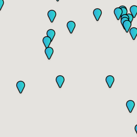
Conselice
Massa Lombarda
Solarolo
Brisighella
Bagnacavallo
Bagnara Di Romagna
Castel Bolognese
Sant'agata Sul Santerno
Riolo Terme
Alfonsine
Fuori provincia
Forli'
Calderara Di Reno
Sestola