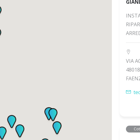
GIAN
INST
RIPA
ARRE
VIA A
48018
FAENZ
te
Cot