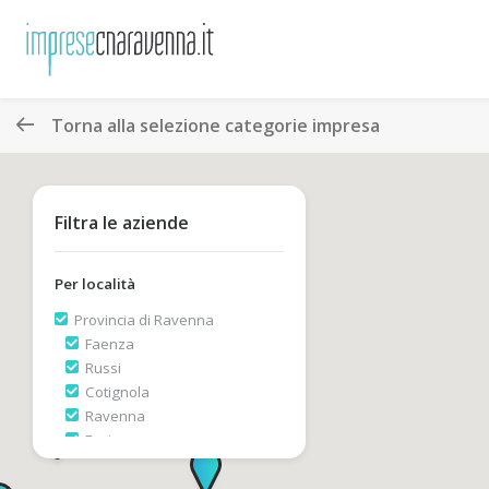
Torna alla selezione categorie impresa
Filtra le aziende
Per località
Provincia di Ravenna
Faenza
Russi
Cotignola
Ravenna
Fusignano
Lugo
Cervia