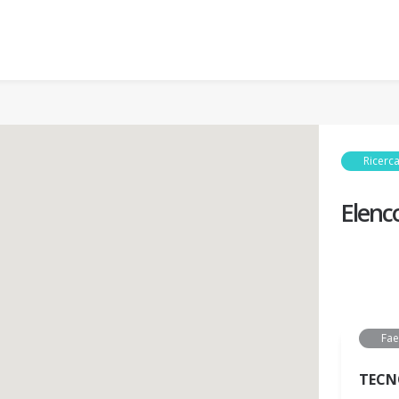
Ricerca
Elenc
Fa
TECN