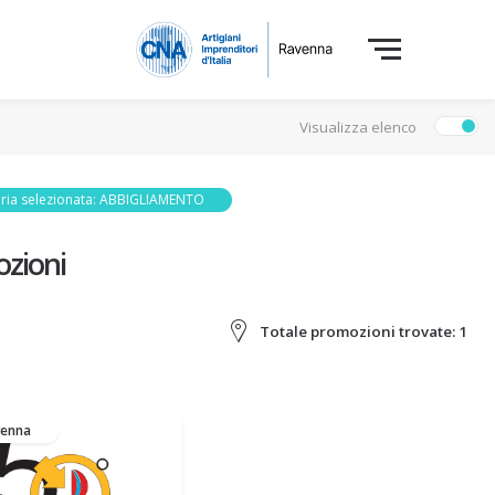
Visualizza elenco
ria selezionata: ABBIGLIAMENTO
zioni
Totale promozioni trovate:
1
venna