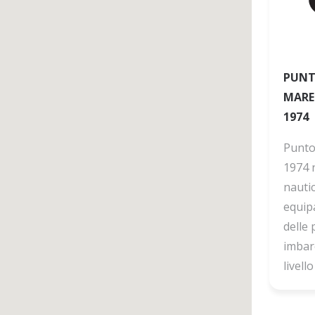
PUNT
MARE 
1974
Punto
1974 
nauti
equip
delle 
imbar
livello