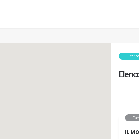
Ricerca
Elenc
Fa
IL M