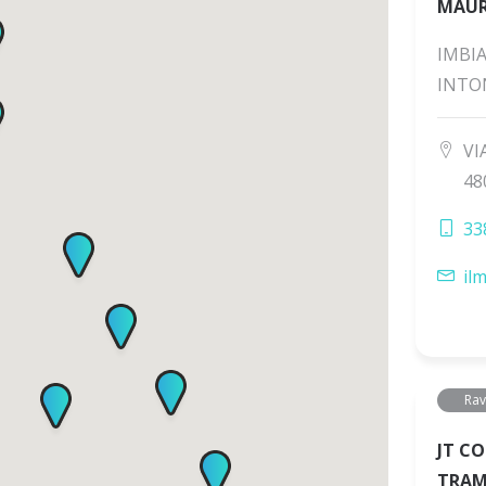
MAUR
IMBI
INTO
VI
48
33
il
Ra
JT CO
TRAM