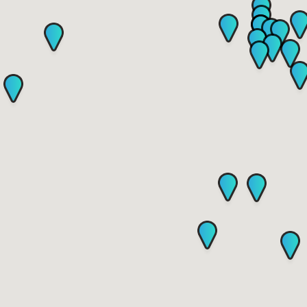
Solarolo
Casola Valsenio
Conselice
Bagnacavallo
Cotignola
Massa Lombarda
Russi
Fusignano
Fuori provincia
Imola