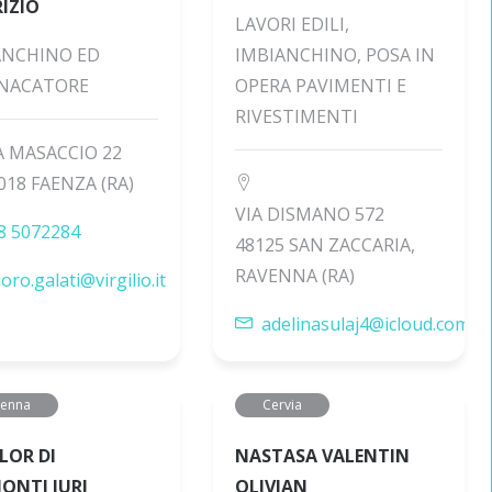
IZIO
LAVORI EDILI,
ANCHINO ED
IMBIANCHINO, POSA IN
NACATORE
OPERA PAVIMENTI E
RIVESTIMENTI
A MASACCIO 22
018 FAENZA (RA)
VIA DISMANO 572
8 5072284
48125 SAN ZACCARIA,
RAVENNA (RA)
moro.galati@virgilio.it
adelinasulaj4@icloud.com
venna
Cervia
LOR DI
NASTASA VALENTIN
ONTI JURI
OLIVIAN