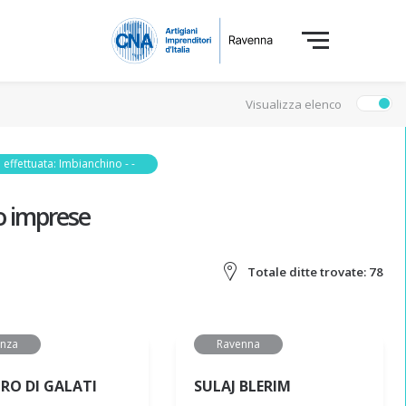
Visualizza elenco
 effettuata: Imbianchino - -
o imprese
Totale ditte trovate:
78
enza
Ravenna
ORO DI GALATI
SULAJ BLERIM