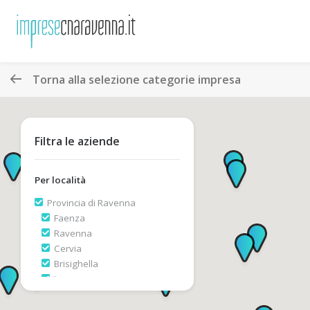
Torna alla selezione categorie impresa
Filtra le aziende
Per località
Provincia di Ravenna
Faenza
Ravenna
Cervia
Brisighella
Lugo
Riolo Terme
Alfonsine