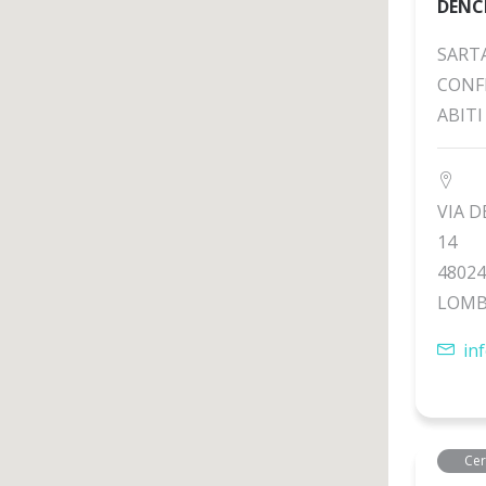
DENC
SART
CONF
ABITI
VIA D
14
4802
LOMB
in
Cer