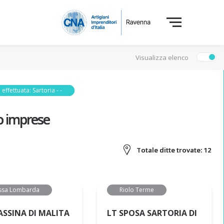
Visualizza elenco
 effettuata: Sartoria - -
o imprese
Totale ditte trovate:
12
ssa Lombarda
Riolo Terme
ASSINA DI MALITA
LT SPOSA SARTORIA DI