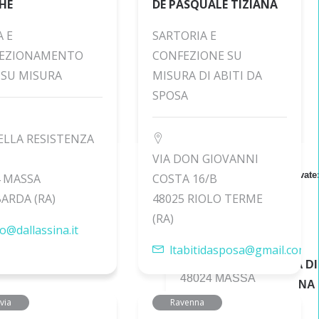
HE
DE PASQUALE TIZIANA
A E
SARTORIA E
EZIONAMENTO
CONFEZIONE SU
 SU MISURA
MISURA DI ABITI DA
SPOSA
ELLA RESISTENZA
VIA DON GIOVANNI
4 MASSA
COSTA 16/B
ARDA (RA)
48025 RIOLO TERME
(RA)
fo@dallassina.it
ltabitidasposa@gmail.com
via
Ravenna