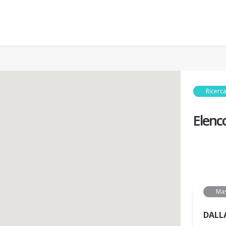
Ricerca
Elenc
Ma
DALL