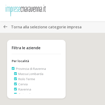
Torna alla selezione categorie impresa
Filtra le aziende
Per località
Provincia di Ravenna
Massa Lombarda
Riolo Terme
Cervia
Ravenna
Cotignola
Faenza
Brisighella