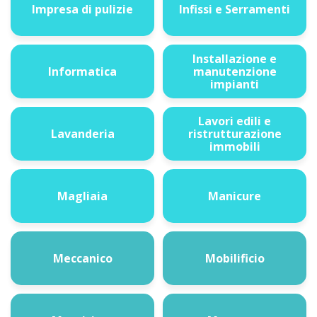
Impresa di pulizie
Infissi e Serramenti
Installazione e
Informatica
manutenzione
impianti
Lavori edili e
Lavanderia
ristrutturazione
immobili
Magliaia
Manicure
Meccanico
Mobilificio