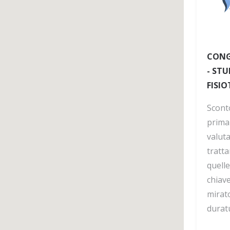
CONG
- STU
FISI
Scont
prima
valut
tratt
quelle
chiav
mirato
duratu