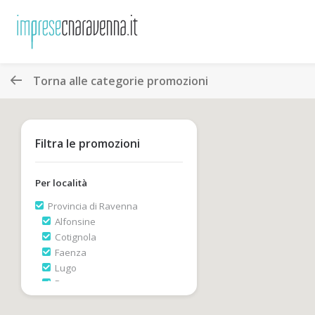
Torna alle categorie promozioni
Filtra le promozioni
Per località
Provincia di Ravenna
Alfonsine
Cotignola
Faenza
Lugo
Ravenna
Russi
Fuori provincia