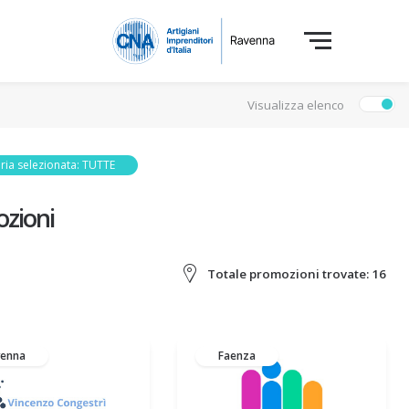
Visualizza elenco
ria selezionata: TUTTE
zioni
Totale promozioni trovate:
16
venna
Faenza